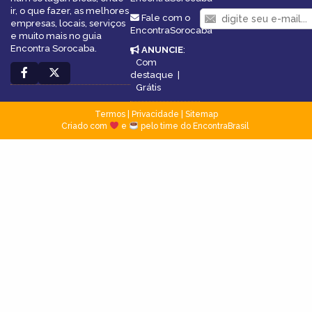
ir, o que fazer, as melhores
Fale com o
empresas, locais, serviços
EncontraSorocaba
e muito mais no guia
Encontra Sorocaba.
ANUNCIE
:
Com
destaque
|
Grátis
Termos
|
Privacidade
|
Sitemap
Criado com
e
pelo time do EncontraBrasil