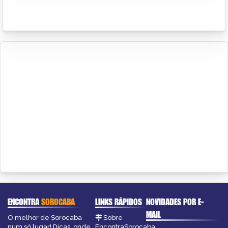
ENCONTRA
SOROCABA
LINKS RÁPIDOS
NOVIDADES POR E-
MAIL
O melhor de Sorocaba
Sobre
num só lugar! Dicas, onde
EncontraSorocaba