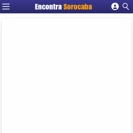
Encontra
Sorocaba
Cadastrar empresa
Fazer login
Criar conta