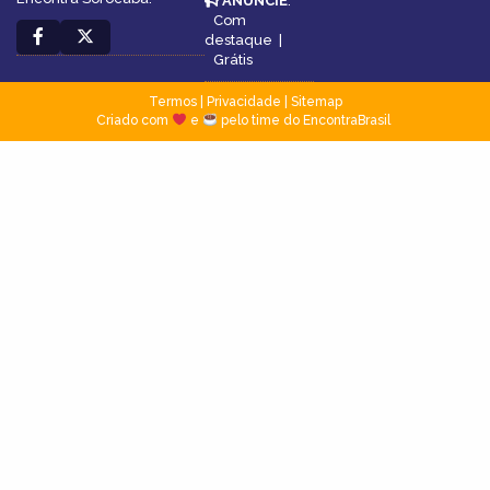
ANUNCIE
:
Com
destaque
|
Grátis
Termos
|
Privacidade
|
Sitemap
Criado com
e
pelo time do EncontraBrasil