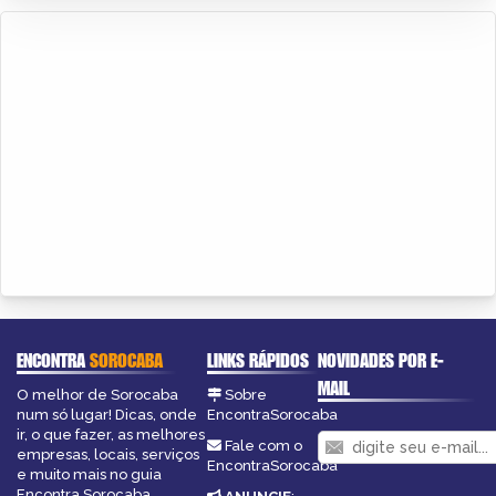
ENCONTRA
SOROCABA
LINKS RÁPIDOS
NOVIDADES POR E-
MAIL
O melhor de Sorocaba
Sobre
num só lugar! Dicas, onde
EncontraSorocaba
ir, o que fazer, as melhores
Fale com o
empresas, locais, serviços
EncontraSorocaba
e muito mais no guia
Encontra Sorocaba.