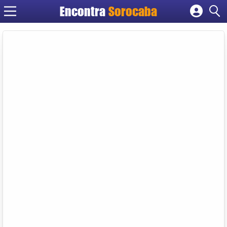
Encontra
Sorocaba
Cadastrar empresa
Fazer login
Criar conta