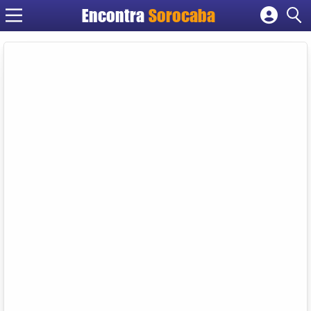
Encontra
Sorocaba
Cadastrar empresa
Fazer login
Criar conta