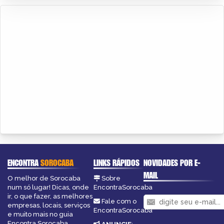
ENCONTRA
SOROCABA
LINKS RÁPIDOS
NOVIDADES POR E-
MAIL
O melhor de Sorocaba
Sobre
num só lugar! Dicas, onde
EncontraSorocaba
ir, o que fazer, as melhores
Fale com o
empresas, locais, serviços
EncontraSorocaba
e muito mais no guia
Encontra Sorocaba.