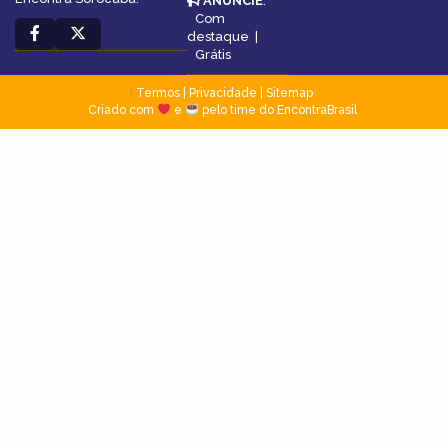
ANUNCIE
:
Com
destaque
|
Grátis
Termos
|
Privacidade
|
Sitemap
Criado com
e
pelo time do EncontraBrasil