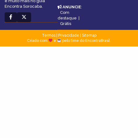
e muito mais no guia
Encontra Sorocaba.
ANUNCIE
:
Com
destaque
|
Grátis
Termos
|
Privacidade
|
Sitemap
Criado com
e
pelo time do EncontraBrasil