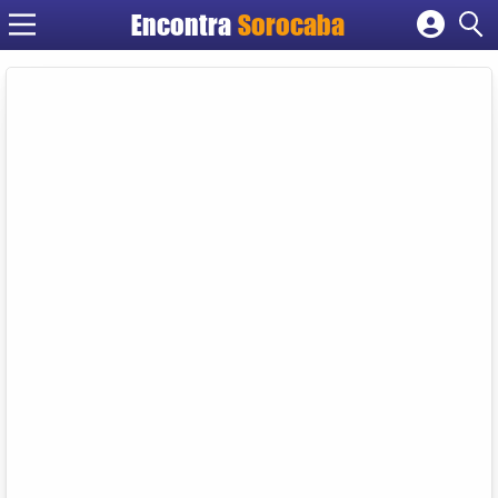
Encontra
Sorocaba
Cadastrar empresa
Fazer login
Criar conta