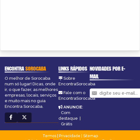
ENCONTRA
SOROCABA
LINKS RÁPIDOS
NOVIDADES POR E-
MAIL
O melhor de Sorocaba
Sobre
num só lugar! Dicas, onde
EncontraSorocaba
ir, o que fazer, as melhores
Fale com o
empresas, locais, serviços
EncontraSorocaba
e muito mais no guia
Encontra Sorocaba.
ANUNCIE
:
Com
destaque
|
Grátis
Termos
|
Privacidade
|
Sitemap