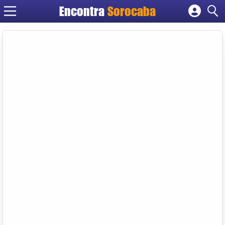
Encontra
Sorocaba
Cadastrar empresa
Fazer login
Criar conta