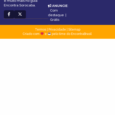
e muito mais no guia
Encontra Sorocaba.
ANUNCIE
:
Com
destaque
|
Grátis
Termos
|
Privacidade
|
Sitemap
Criado com
e
pelo time do EncontraBrasil