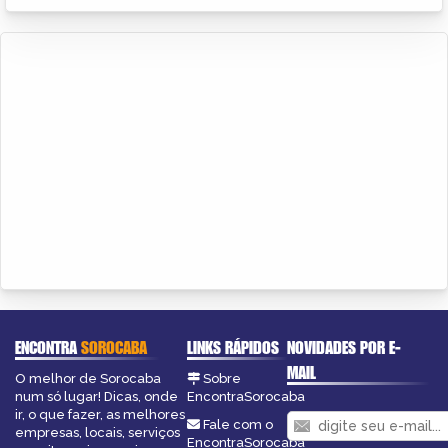
ENCONTRA
SOROCABA
LINKS RÁPIDOS
NOVIDADES POR E-
MAIL
O melhor de Sorocaba
Sobre
num só lugar! Dicas, onde
EncontraSorocaba
ir, o que fazer, as melhores
Fale com o
empresas, locais, serviços
EncontraSorocaba