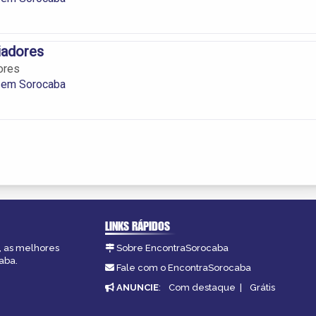
iadores
ores
 em Sorocaba
LINKS RÁPIDOS
, as melhores
Sobre EncontraSorocaba
aba.
Fale com o EncontraSorocaba
ANUNCIE
:
Com destaque
|
Grátis