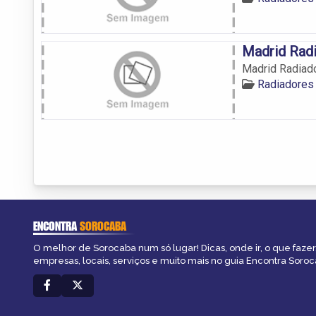
Madrid Rad
Madrid Radiad
Radiadores
ENCONTRA
SOROCABA
O melhor de Sorocaba num só lugar! Dicas, onde ir, o que fazer
empresas, locais, serviços e muito mais no guia Encontra Soroc