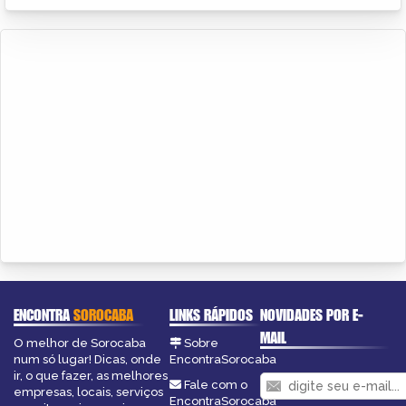
ENCONTRA
SOROCABA
LINKS RÁPIDOS
NOVIDADES POR E-
MAIL
O melhor de Sorocaba
Sobre
num só lugar! Dicas, onde
EncontraSorocaba
ir, o que fazer, as melhores
Fale com o
empresas, locais, serviços
EncontraSorocaba