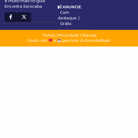
e muito mais no guia
Encontra Sorocaba.
ANUNCIE
:
Com
destaque
|
Grátis
Termos
|
Privacidade
|
Sitemap
Criado com
e
pelo time do EncontraBrasil