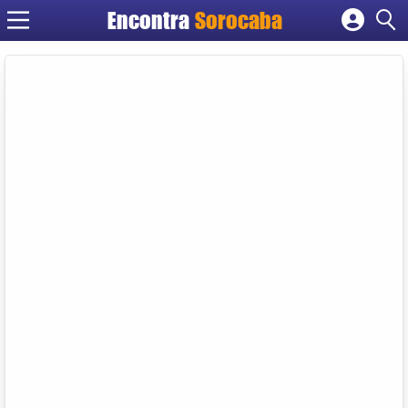
Encontra
Sorocaba
Cadastrar empresa
Fazer login
Criar conta