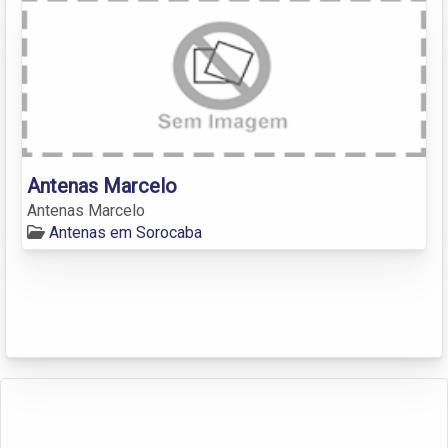
Antenas Marcelo
Antenas Marcelo
Antenas em Sorocaba