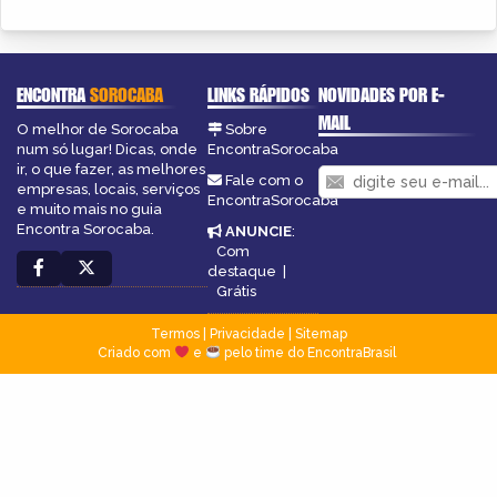
ENCONTRA
SOROCABA
LINKS RÁPIDOS
NOVIDADES POR E-
MAIL
O melhor de Sorocaba
Sobre
num só lugar! Dicas, onde
EncontraSorocaba
ir, o que fazer, as melhores
Fale com o
empresas, locais, serviços
EncontraSorocaba
e muito mais no guia
Encontra Sorocaba.
ANUNCIE
:
Com
destaque
|
Grátis
Termos
|
Privacidade
|
Sitemap
Criado com
e
pelo time do EncontraBrasil