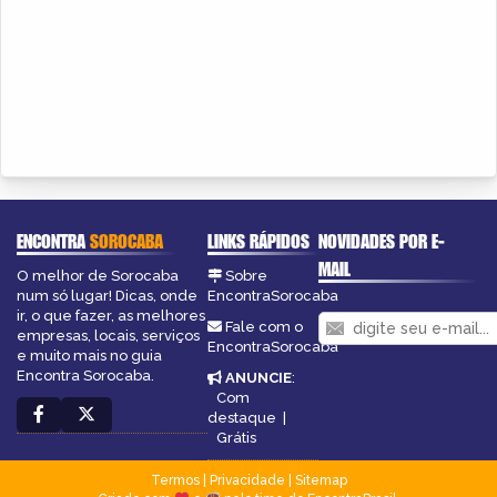
ENCONTRA
SOROCABA
LINKS RÁPIDOS
NOVIDADES POR E-
MAIL
O melhor de Sorocaba
Sobre
num só lugar! Dicas, onde
EncontraSorocaba
ir, o que fazer, as melhores
Fale com o
empresas, locais, serviços
EncontraSorocaba
e muito mais no guia
Encontra Sorocaba.
ANUNCIE
:
Com
destaque
|
Grátis
Termos
|
Privacidade
|
Sitemap