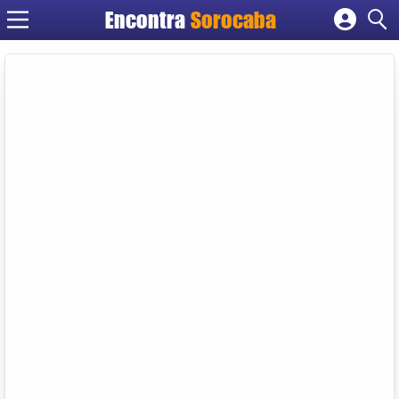
Encontra
Sorocaba
Cadastrar empresa
Fazer login
Criar conta