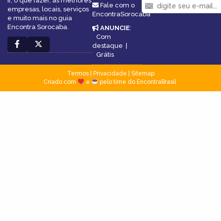
ir, o que fazer, as melhores
Fale com o
empresas, locais, serviços
EncontraSorocaba
e muito mais no guia
Encontra Sorocaba.
ANUNCIE
:
Com
destaque
|
Grátis
Termos
|
Privacidade
|
Sitemap
Criado com
e
pelo time do EncontraBrasil