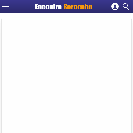
Encontra
Sorocaba
Cadastrar empresa
Fazer login
Criar conta