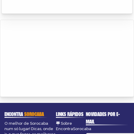
ENCONTRA
SOROCABA
LINKS RÁPIDOS
NOVIDADES POR E-
MAIL
O melhor de Sorocaba
Sobre
num só lugar! Dicas, onde
EncontraSorocaba