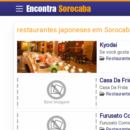
Encontra
Sorocaba
restaurantes japoneses em Soroca
Kyodai
Se você gosta 
Restaurant
Casa Da Fri
Casa Da Frida
Restaurant
Furusato C
Furusato Comi
Restaurant