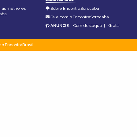
, as melhores
Sobre EncontraSorocaba
aba.
Fale com o EncontraSorocaba
ANUNCIE
:
Com destaque
|
Grátis
do EncontraBrasil