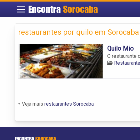
Encontra
Sorocaba
restaurantes por quilo em Sorocaba
Quilo Mio
O restaurante 
Restaurant
» Veja mais
restaurantes Sorocaba
ENCONTRA
SOROCABA