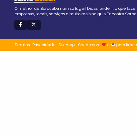
O melhor de Sorocaba num só lugar! Dicas, onde ir, o que fazer
empresas, locais, serviços e muito mais no guia Encontra Soroc
Termos
|
Privacidade
|
Sitemap
Criado com
e
pelo time 