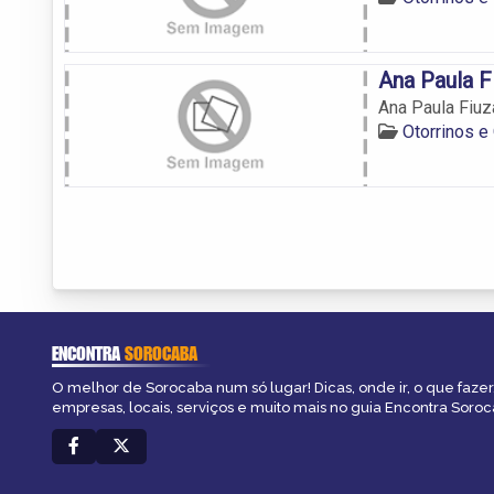
Ana Paula Fi
Ana Paula Fiuza
Otorrinos e
ENCONTRA
SOROCABA
O melhor de Sorocaba num só lugar! Dicas, onde ir, o que fazer
empresas, locais, serviços e muito mais no guia Encontra Soroc