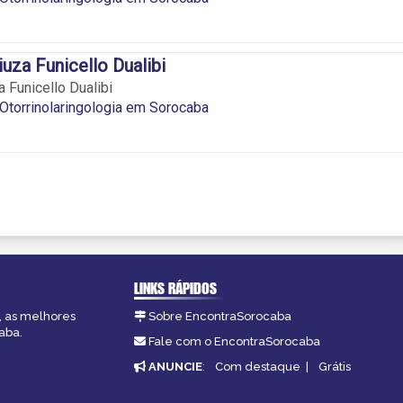
uza Funicello Dualibi
 Funicello Dualibi
 Otorrinolaringologia em Sorocaba
LINKS RÁPIDOS
, as melhores
Sobre EncontraSorocaba
aba.
Fale com o EncontraSorocaba
ANUNCIE
:
Com destaque
|
Grátis