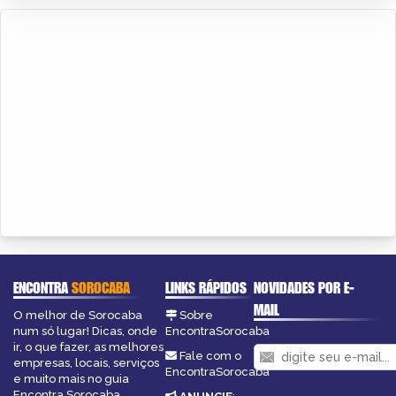
ENCONTRA
SOROCABA
LINKS RÁPIDOS
NOVIDADES POR E-
MAIL
O melhor de Sorocaba
Sobre
num só lugar! Dicas, onde
EncontraSorocaba
ir, o que fazer, as melhores
Fale com o
empresas, locais, serviços
EncontraSorocaba
e muito mais no guia
Encontra Sorocaba.