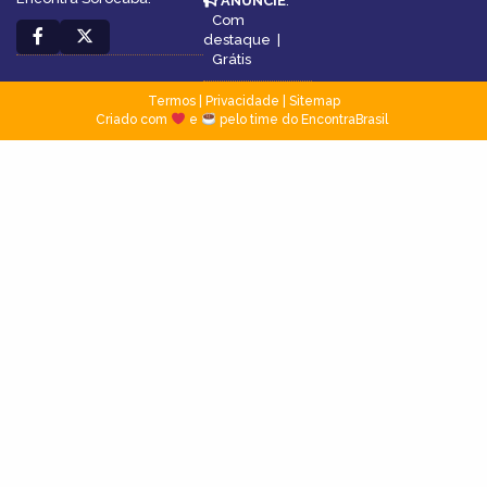
ANUNCIE
:
Com
destaque
|
Grátis
Termos
|
Privacidade
|
Sitemap
Criado com
e
pelo time do EncontraBrasil