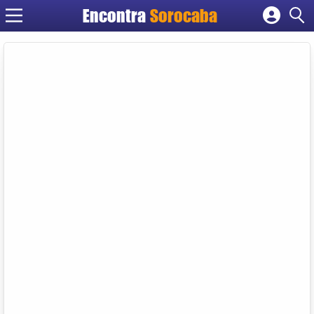
Encontra
Sorocaba
Cadastrar empresa
Fazer login
Criar conta