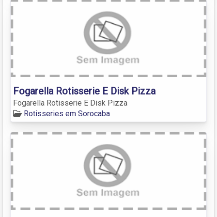
Fogarella Rotisserie E Disk Pizza
Fogarella Rotisserie E Disk Pizza
Rotisseries em Sorocaba