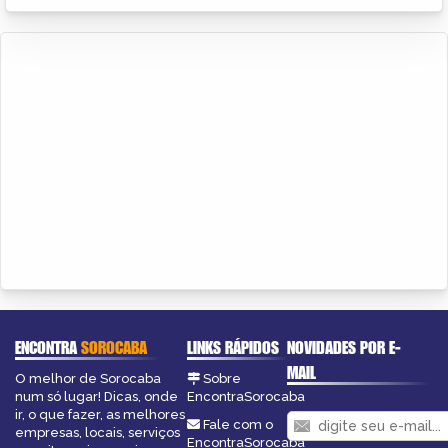
ENCONTRA
SOROCABA
LINKS RÁPIDOS
NOVIDADES POR E-
MAIL
O melhor de Sorocaba
Sobre
num só lugar! Dicas, onde
EncontraSorocaba
ir, o que fazer, as melhores
Fale com o
empresas, locais, serviços
EncontraSorocaba