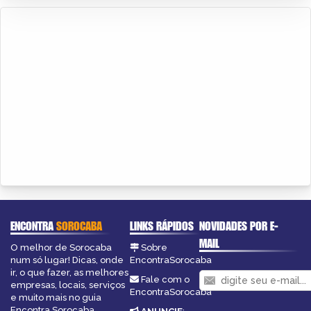
ENCONTRA
SOROCABA
LINKS RÁPIDOS
NOVIDADES POR E-
MAIL
O melhor de Sorocaba
Sobre
num só lugar! Dicas, onde
EncontraSorocaba
ir, o que fazer, as melhores
Fale com o
empresas, locais, serviços
EncontraSorocaba
e muito mais no guia
Encontra Sorocaba.