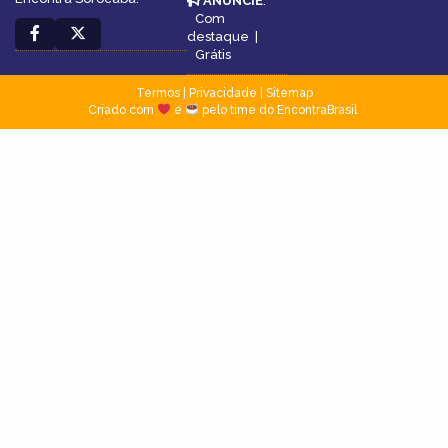
ANUNCIE
:
Com
destaque
|
Grátis
Termos
|
Privacidade
|
Sitemap
Criado com
e
pelo time do EncontraBrasil