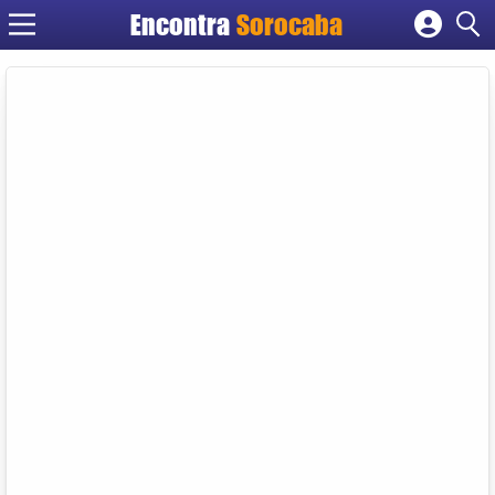
Encontra
Sorocaba
Cadastrar empresa
Fazer login
Criar conta