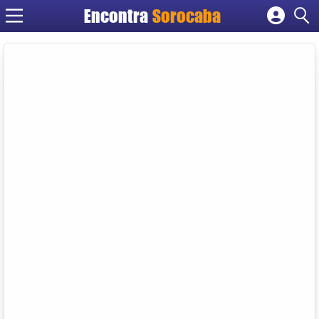
Encontra
Sorocaba
Cadastrar empresa
Fazer login
Criar conta