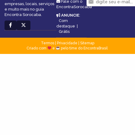
Fale com o
empresas, locais, serviços
EncontraSorocaba
e muito mais no guia
Encontra Sorocaba.
ANUNCIE
:
Com
destaque
|
Grátis
Termos
|
Privacidade
|
Sitemap
Criado com
e
pelo time do EncontraBrasil