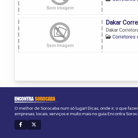
Dakar Corre
Dakar Correto
Corretores
ENCONTRA
SOROCABA
O melhor de Sorocaba num só lugar! Dicas, onde ir, o que fazer
empresas, locais, serviços e muito mais no guia Encontra Soroc