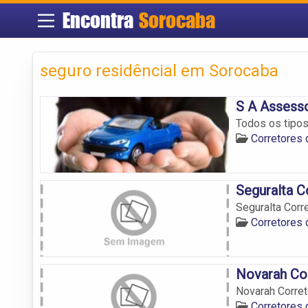
Encontra
Sorocaba
seguro residêncial em Sorocaba
S A Assesso
Todos os tipos
Corretores
Seguralta C
Seguralta Corr
Corretores
Novarah Co
Novarah Corre
Corretores