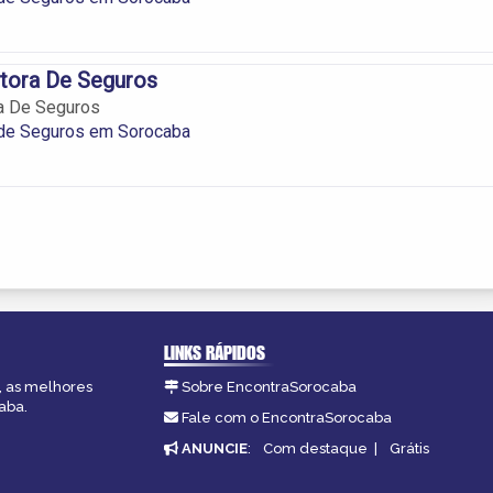
tora De Seguros
ra De Seguros
 de Seguros em Sorocaba
LINKS RÁPIDOS
, as melhores
Sobre EncontraSorocaba
aba.
Fale com o EncontraSorocaba
ANUNCIE
:
Com destaque
|
Grátis