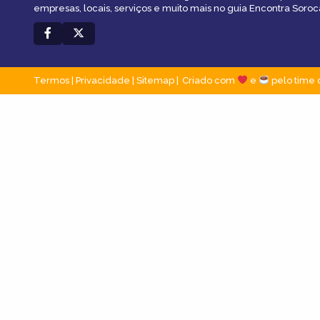
empresas, locais, serviços e muito mais no guia Encontra Soroc
Termos
|
Privacidade
|
Sitemap
Criado com
e
pelo time 