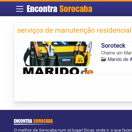
Encontra
Sorocaba
serviços de manutenção residencia
Soroteck
Chame um Mari
Marido de 
ENCONTRA
SOROCABA
O melhor de Sorocaba num só lugar! Dicas, onde ir, o que fazer