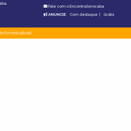
aba.
Fale com o EncontraSorocaba
ANUNCIE
:
Com destaque
|
Grátis
do EncontraBrasil