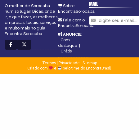
MAIL
O melhor de Sorocaba
Sobre
num só lugar! Dicas, onde
EncontraSorocaba
ir, o que fazer, as melhores
Fale com o
empresas, locais, serviços
EncontraSorocaba
e muito mais no guia
Encontra Sorocaba.
ANUNCIE
:
Com
destaque
|
Grátis
Termos
|
Privacidade
|
Sitemap
Criado com
e
pelo time do EncontraBrasil