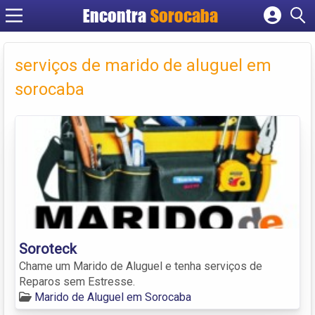
Encontra
Sorocaba
Cadastrar empresa
Fazer login
serviços de marido de aluguel em
Criar conta
sorocaba
Soroteck
Chame um Marido de Aluguel e tenha serviços de
Reparos sem Estresse.
Marido de Aluguel em Sorocaba