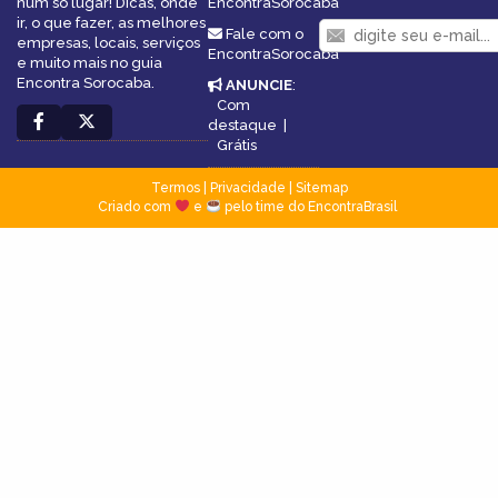
num só lugar! Dicas, onde
EncontraSorocaba
ir, o que fazer, as melhores
Fale com o
empresas, locais, serviços
EncontraSorocaba
e muito mais no guia
Encontra Sorocaba.
ANUNCIE
:
Com
destaque
|
Grátis
Termos
|
Privacidade
|
Sitemap
Criado com
e
pelo time do EncontraBrasil