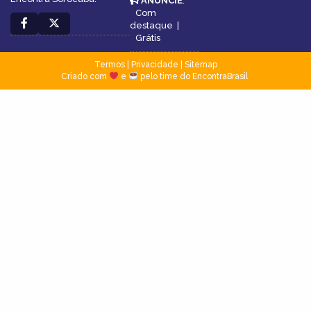
ANUNCIE
:
Com
destaque
|
Grátis
Termos
|
Privacidade
|
Sitemap
Criado com
e
pelo time do EncontraBrasil