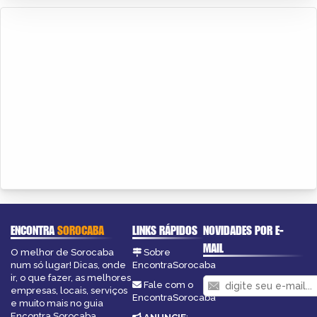
ENCONTRA
SOROCABA
LINKS RÁPIDOS
NOVIDADES POR E-
MAIL
O melhor de Sorocaba
Sobre
num só lugar! Dicas, onde
EncontraSorocaba
ir, o que fazer, as melhores
Fale com o
empresas, locais, serviços
EncontraSorocaba
e muito mais no guia
Encontra Sorocaba.