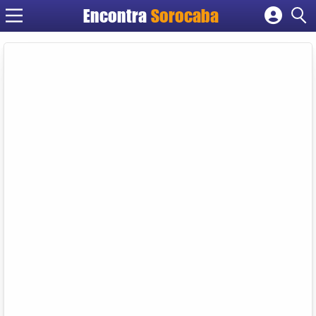
Encontra
Sorocaba
Cadastrar empresa
Fazer login
Criar conta