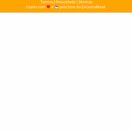
Termos
|
Privacidade
|
Sitemap
Criado com
e
pelo time do EncontraBrasil