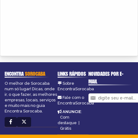
ENCONTRA
SOROCABA
LINKS RÁPIDOS
NOVIDADES POR E-
MAIL
O melhor de Sorocaba
Sobre
num só lugar! Dicas, onde
EncontraSorocaba
ir, o que fazer, as melhores
Fale com o
empresas, locais, serviços
EncontraSorocaba
e muito mais no guia
Encontra Sorocaba.
ANUNCIE
:
Com
destaque
|
Grátis