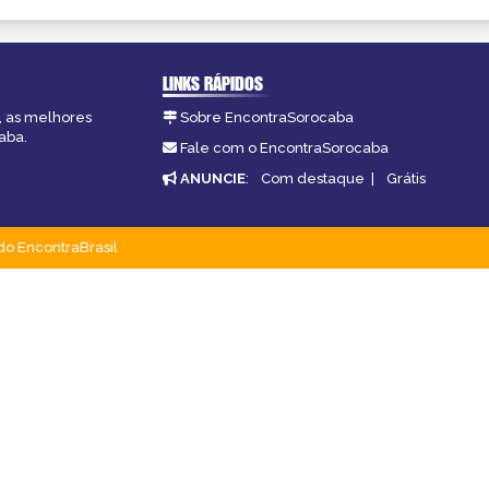
LINKS RÁPIDOS
, as melhores
Sobre EncontraSorocaba
aba.
Fale com o EncontraSorocaba
ANUNCIE
:
Com destaque
|
Grátis
do EncontraBrasil