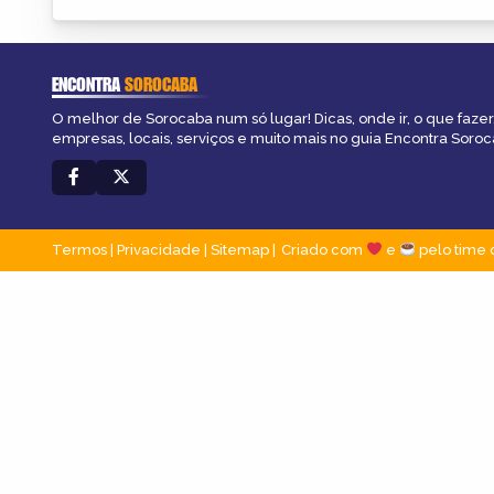
ENCONTRA
SOROCABA
O melhor de Sorocaba num só lugar! Dicas, onde ir, o que fazer
empresas, locais, serviços e muito mais no guia Encontra Soroc
Termos
|
Privacidade
|
Sitemap
Criado com
e
pelo time 