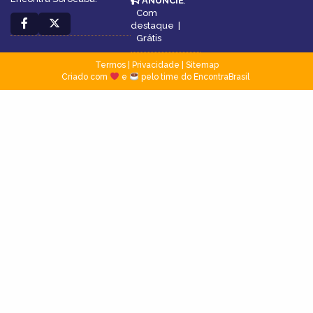
ANUNCIE
:
Com
destaque
|
Grátis
Termos
|
Privacidade
|
Sitemap
Criado com
e
pelo time do EncontraBrasil