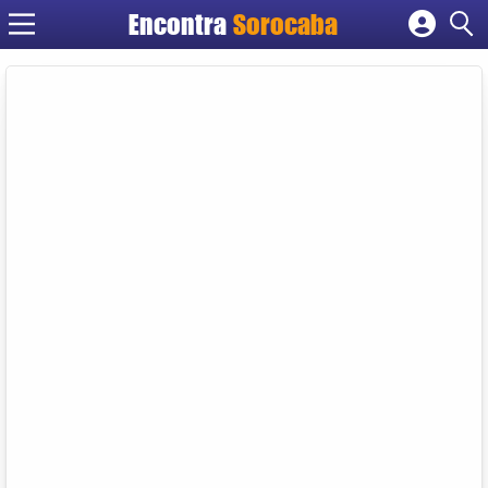
Encontra
Sorocaba
Cadastrar empresa
Fazer login
Criar conta