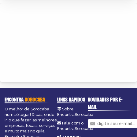
ENCONTRA
SOROCABA
LINKS RÁPIDOS
NOVIDADES POR E-
MAIL
O melhor de Sorocaba
Sobre
num só lugar! Dicas, onde
EncontraSorocaba
ir, o que fazer, as melhores
Fale com o
empresas, locais, serviços
EncontraSorocaba
e muito mais no guia
Encontra Sorocaba.