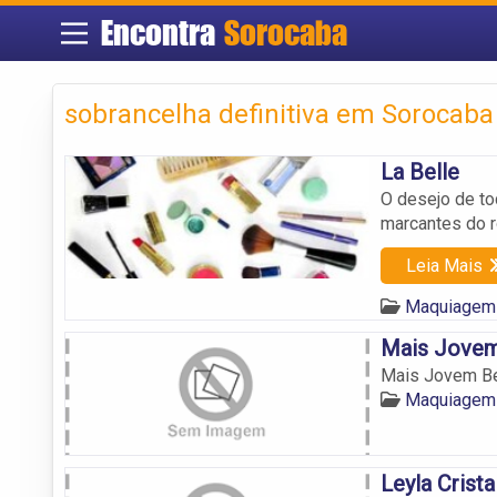
Encontra
Sorocaba
sobrancelha definitiva em Sorocaba
La Belle
O desejo de to
marcantes do r
Leia Mais
Maquiagem
Mais Jovem
Mais Jovem Be
Maquiagem
Leyla Crista