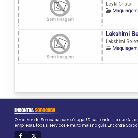
Leyla Cristal
Maquiagem
Lakshimi B
Lakshimi Bele
Maquiagem
ENCONTRA
SOROCABA
O melhor de Sorocaba num só lugar! Dicas, onde ir, o que fazer
empresas, locais, serviços e muito mais no guia Encontra Soroc