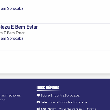
 em Sorocaba
eleza E Bem Estar
za E Bem Estar
 em Sorocaba
LINKS RÁPIDOS
, as melhores
Sobre EncontraSorocaba
aba.
Fale com o EncontraSorocaba
ANUNCIE
:
Com destaque
|
Grátis