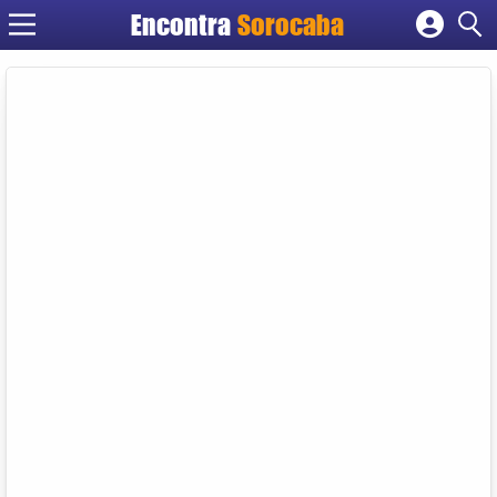
Encontra
Sorocaba
Cadastrar empresa
Fazer login
Criar conta