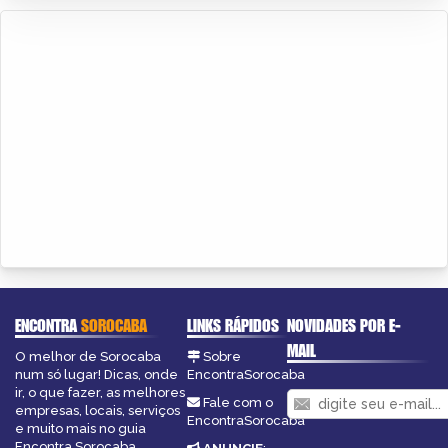
ENCONTRA
SOROCABA
LINKS RÁPIDOS
NOVIDADES POR E-
MAIL
O melhor de Sorocaba
Sobre
num só lugar! Dicas, onde
EncontraSorocaba
ir, o que fazer, as melhores
Fale com o
empresas, locais, serviços
EncontraSorocaba
e muito mais no guia
Encontra Sorocaba.