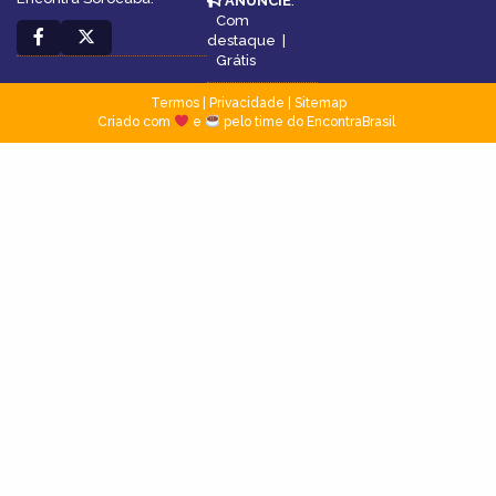
ANUNCIE
:
Com
destaque
|
Grátis
Termos
|
Privacidade
|
Sitemap
Criado com
e
pelo time do EncontraBrasil