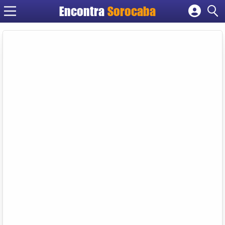
Encontra
Sorocaba
Cadastrar empresa
Fazer login
Criar conta