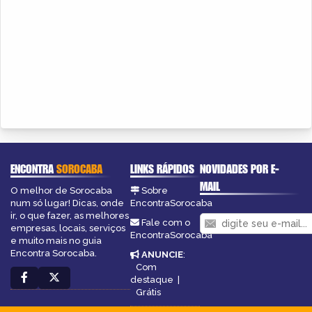
ENCONTRA
SOROCABA
LINKS RÁPIDOS
NOVIDADES POR E-
MAIL
O melhor de Sorocaba
Sobre
num só lugar! Dicas, onde
EncontraSorocaba
ir, o que fazer, as melhores
Fale com o
empresas, locais, serviços
EncontraSorocaba
e muito mais no guia
Encontra Sorocaba.
ANUNCIE
:
Com
destaque
|
Grátis