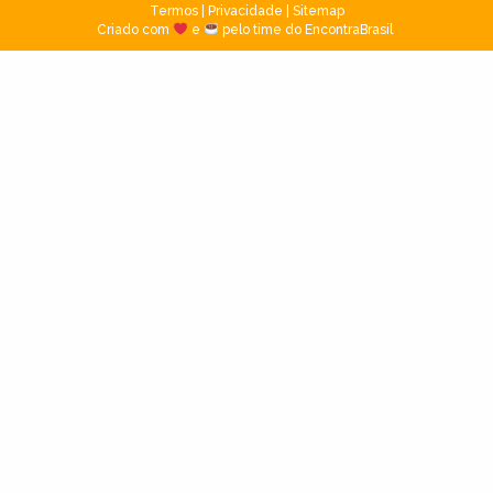
Termos
|
Privacidade
|
Sitemap
Criado com
e
pelo time do EncontraBrasil