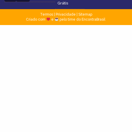
Grátis
Termos
|
Privacidade
|
Sitemap
Criado com
e
pelo time do EncontraBrasil