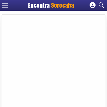
Encontra
Sorocaba
Cadastrar empresa
Fazer login
Criar conta