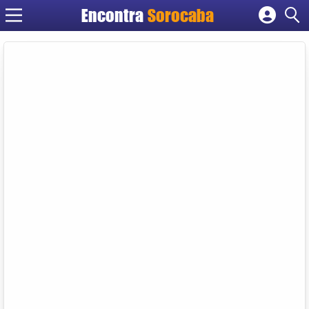
Encontra
Sorocaba
Cadastrar empresa
Fazer login
Criar conta