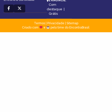
ANUNCIE
:
Com
destaque
|
Grátis
Termos
|
Privacidade
|
Sitemap
Criado com
e
pelo time do EncontraBrasil