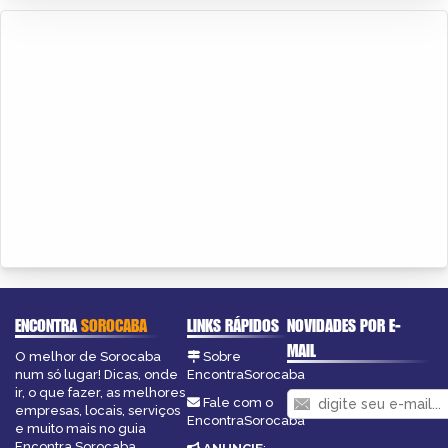
ENCONTRA
SOROCABA
LINKS RÁPIDOS
NOVIDADES POR E-
MAIL
O melhor de Sorocaba
Sobre
num só lugar! Dicas, onde
EncontraSorocaba
ir, o que fazer, as melhores
Fale com o
empresas, locais, serviços
EncontraSorocaba
e muito mais no guia
Encontra Sorocaba.