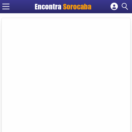
Encontra
Sorocaba
Cadastrar empresa
Fazer login
Criar conta