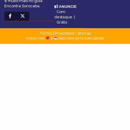
e muito mais no guia
Encontra Sorocaba.
ANUNCIE
:
Com
destaque
|
Grátis
Termos
|
Privacidade
|
Sitemap
Criado com
e
pelo time do EncontraBrasil