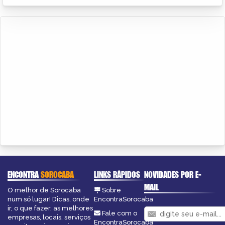
ENCONTRA
SOROCABA
LINKS RÁPIDOS
NOVIDADES POR E-
MAIL
O melhor de Sorocaba
Sobre
num só lugar! Dicas, onde
EncontraSorocaba
ir, o que fazer, as melhores
Fale com o
empresas, locais, serviços
EncontraSorocaba