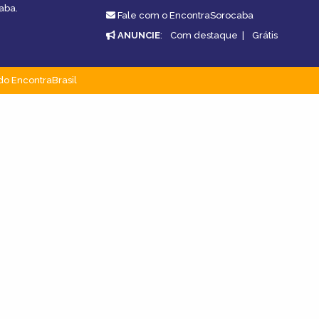
aba.
Fale com o EncontraSorocaba
ANUNCIE
:
Com destaque
|
Grátis
do EncontraBrasil