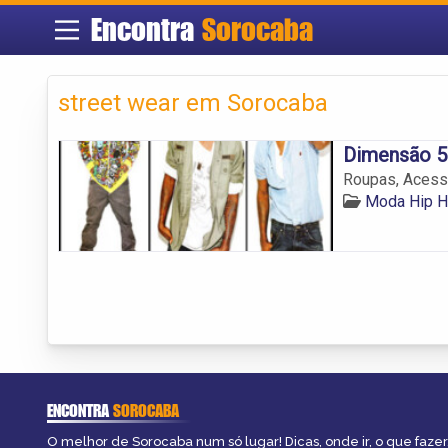
Encontra
Sorocaba
street wear em Sorocaba
Dimensão 5
Roupas, Acessó
Moda Hip H
ENCONTRA
SOROCABA
O melhor de Sorocaba num só lugar! Dicas, onde ir, o que fazer