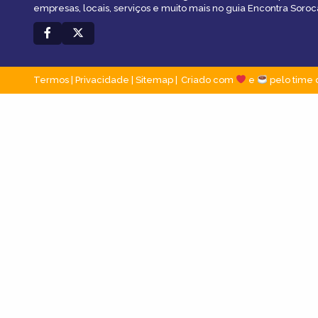
empresas, locais, serviços e muito mais no guia Encontra Soroc
Termos
|
Privacidade
|
Sitemap
Criado com
e
pelo time 