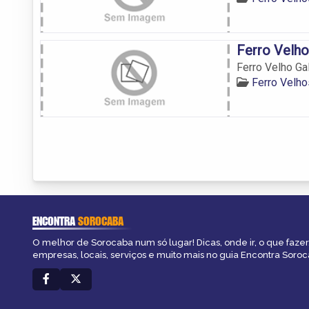
Ferro Velho
Ferro Velho Ga
Ferro Velh
ENCONTRA
SOROCABA
O melhor de Sorocaba num só lugar! Dicas, onde ir, o que fazer
empresas, locais, serviços e muito mais no guia Encontra Soroc