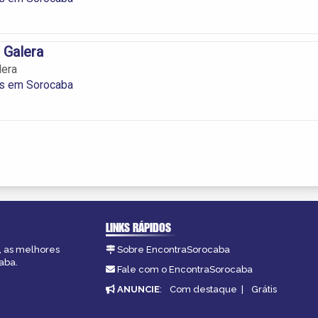
 Galera
lera
os em Sorocaba
LINKS RÁPIDOS
, as melhores
Sobre EncontraSorocaba
aba.
Fale com o EncontraSorocaba
ANUNCIE
:
Com destaque
|
Grátis