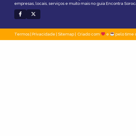
empresas, locais, serviços e muito mais no guia Encontra Soroc
Termos
|
Privacidade
|
Sitemap
Criado com
e
pelo time 