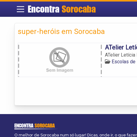
Encontra
Sorocaba
super-heróis em Sorocaba
ATelier Letí
ATelier Letícia
Escolas de
ENCONTRA
SOROCABA
O melhor de Sorocaba num só lugar! Dicas, onde ir, o que fazer