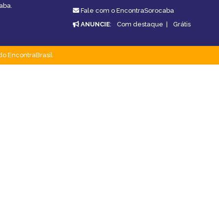
aba.
Fale com o EncontraSorocaba
ANUNCIE
:
Com destaque
|
Grátis
do EncontraBrasil