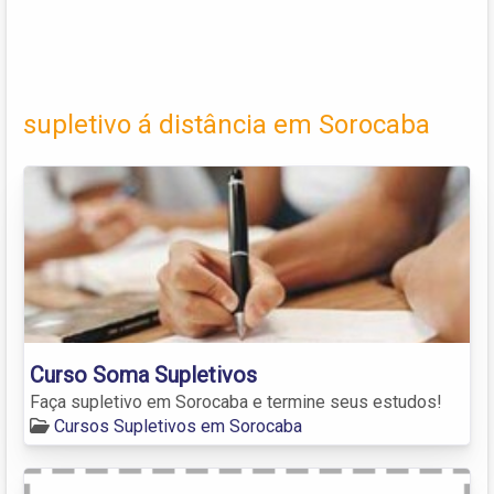
supletivo á distância em Sorocaba
Curso Soma Supletivos
Faça supletivo em Sorocaba e termine seus estudos!
Cursos Supletivos em Sorocaba