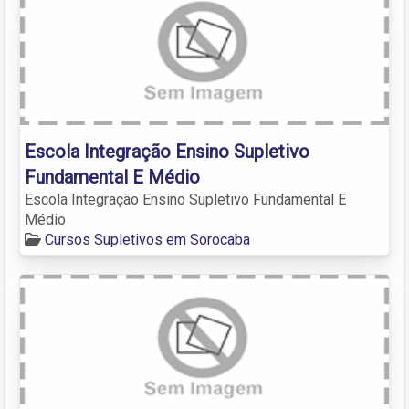
Escola Integração Ensino Supletivo
Fundamental E Médio
Escola Integração Ensino Supletivo Fundamental E
Médio
Cursos Supletivos em Sorocaba