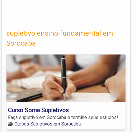
supletivo ensino fundamental em
Sorocaba
Curso Soma Supletivos
Faça supletivo em Sorocaba e termine seus estudos!
Cursos Supletivos em Sorocaba