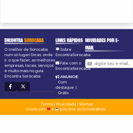
ENCONTRA
SOROCABA
LINKS RÁPIDOS
NOVIDADES POR E-
MAIL
O melhor de Sorocaba
Sobre
num só lugar! Dicas, onde
EncontraSorocaba
ir, o que fazer, as melhores
Fale com o
empresas, locais, serviços
EncontraSorocaba
e muito mais no guia
Encontra Sorocaba.
ANUNCIE
:
Com
destaque
|
Grátis
Termos
|
Privacidade
|
Sitemap
Criado com
e
pelo time do EncontraBrasil