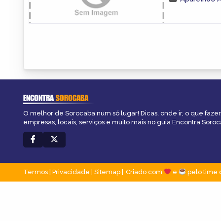
ENCONTRA
SOROCABA
O melhor de Sorocaba num só lugar! Dicas, onde ir, o que fazer
empresas, locais, serviços e muito mais no guia Encontra Soroc
Termos
|
Privacidade
|
Sitemap
Criado com
e
pelo time 