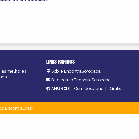
LINKS RÁPIDOS
, as melhores
Sobre EncontraSorocaba
aba.
Fale com o EncontraSorocaba
ANUNCIE
:
Com destaque
|
Grátis
do EncontraBrasil