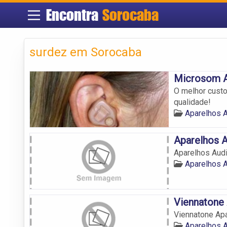
Encontra
Sorocaba
surdez em Sorocaba
Microsom A
O melhor custo
qualidade!
Aparelhos 
Aparelhos A
Aparelhos Aud
Aparelhos 
Viennatone 
Viennatone Apa
Aparelhos 