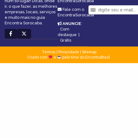
num só lugar! Dicas, onde
EncontraSorocaba
ir, o que fazer, as melhores
Fale com o
empresas, locais, serviços
EncontraSorocaba
e muito mais no guia
Encontra Sorocaba.
ANUNCIE
:
Com
destaque
|
Grátis
Termos
|
Privacidade
|
Sitemap
Criado com
e
pelo time do EncontraBrasil