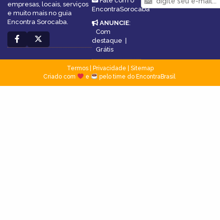
Fale com o
empresas, locais, serviços
EncontraSorocaba
e muito mais no guia
Encontra Sorocaba.
ANUNCIE
:
Com
destaque
|
Grátis
Termos
|
Privacidade
|
Sitemap
Criado com
e
pelo time do EncontraBrasil