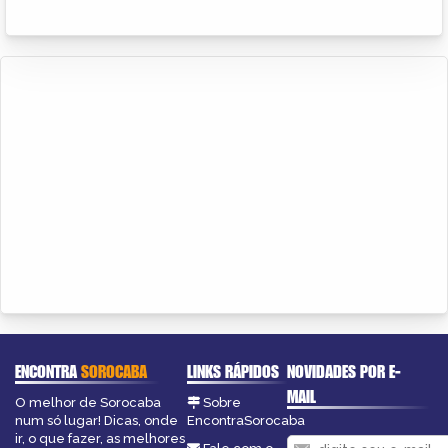
ENCONTRA
SOROCABA
LINKS RÁPIDOS
NOVIDADES POR E-
MAIL
O melhor de Sorocaba
Sobre
num só lugar! Dicas, onde
EncontraSorocaba
ir, o que fazer, as melhores