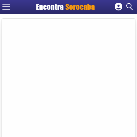
Encontra
Sorocaba
Cadastrar empresa
Fazer login
Criar conta