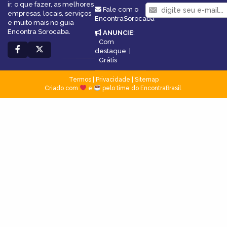
ir, o que fazer, as melhores
Fale com o
empresas, locais, serviços
EncontraSorocaba
e muito mais no guia
Encontra Sorocaba.
ANUNCIE
:
Com
destaque
|
Grátis
Termos
|
Privacidade
|
Sitemap
Criado com
e
pelo time do EncontraBrasil