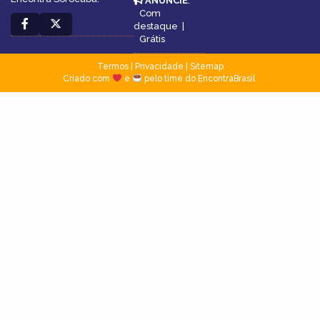
ANUNCIE
:
Com
destaque
|
Grátis
Termos
|
Privacidade
|
Sitemap
Criado com
e
pelo time do EncontraBrasil