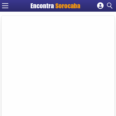
Encontra
Sorocaba
Cadastrar empresa
Fazer login
Criar conta