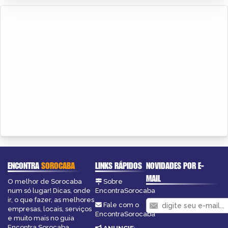
ENCONTRA
SOROCABA
LINKS RÁPIDOS
NOVIDADES POR E-
MAIL
O melhor de Sorocaba
Sobre
num só lugar! Dicas, onde
EncontraSorocaba
ir, o que fazer, as melhores
Fale com o
empresas, locais, serviços
EncontraSorocaba
e muito mais no guia
Encontra Sorocaba.