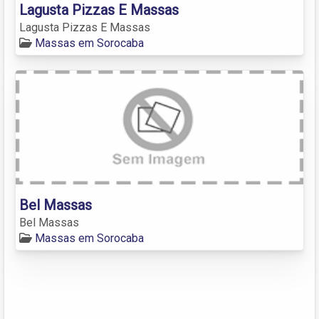
Lagusta Pizzas E Massas
Lagusta Pizzas E Massas
Massas em Sorocaba
Bel Massas
Bel Massas
Massas em Sorocaba