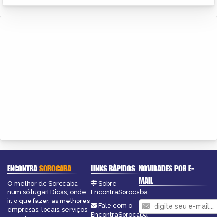
ENCONTRA
SOROCABA
LINKS RÁPIDOS
NOVIDADES POR E-
MAIL
O melhor de Sorocaba
Sobre
num só lugar! Dicas, onde
EncontraSorocaba
ir, o que fazer, as melhores
Fale com o
empresas, locais, serviços
EncontraSorocaba