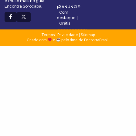
e muito mais no guia
Encontra Sorocaba.
ANUNCIE
:
Com
destaque
|
Grátis
Termos
|
Privacidade
|
Sitemap
Criado com
e
pelo time do EncontraBrasil