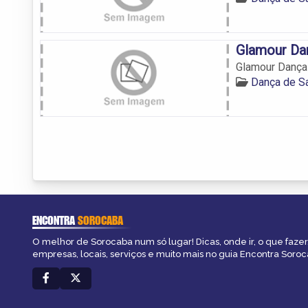
Glamour Da
Glamour Dança
Dança de S
ENCONTRA
SOROCABA
O melhor de Sorocaba num só lugar! Dicas, onde ir, o que fazer
empresas, locais, serviços e muito mais no guia Encontra Soroc