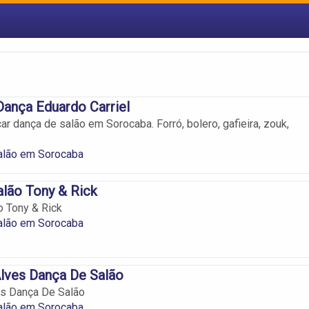
ança Eduardo Carriel
r dança de salão em Sorocaba. Forró, bolero, gafieira, zouk,
alão em Sorocaba
lão Tony & Rick
 Tony & Rick
alão em Sorocaba
lves Dança De Salão
es Dança De Salão
alão em Sorocaba