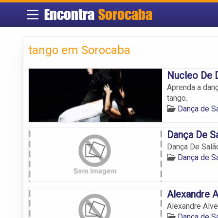
Encontra
Sorocaba
tango em Sorocaba
Nucleo De D
Aprenda a dança
tango.
Dança de S
Dança De Sa
Dança De Salão
Dança de S
Alexandre A
Alexandre Alv
Dança de S