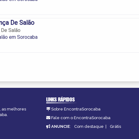
nça De Salão
 De Salão
alão em Sorocaba
LINKS RÁPIDOS
, as melhores
Sobre EncontraSorocaba
aba.
Fale com o EncontraSorocaba
ANUNCIE
:
Com destaque
|
Grátis