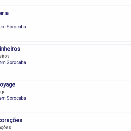
aria
 em Sorocaba
inheiros
eiros
 em Sorocaba
Voyage
age
 em Sorocaba
corações
rações