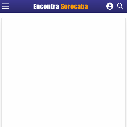
Encontra
Sorocaba
Cadastrar empresa
Fazer login
Criar conta