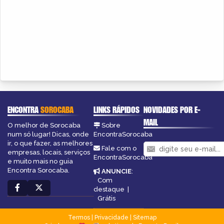
ENCONTRA
SOROCABA
LINKS RÁPIDOS
NOVIDADES POR E-
MAIL
O melhor de Sorocaba
Sobre
num só lugar! Dicas, onde
EncontraSorocaba
ir, o que fazer, as melhores
Fale com o
empresas, locais, serviços
EncontraSorocaba
e muito mais no guia
Encontra Sorocaba.
ANUNCIE
:
Com
destaque
|
Grátis
Termos
|
Privacidade
|
Sitemap