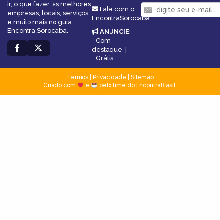
ir, o que fazer, as melhores
Fale com o
empresas, locais, serviços
EncontraSorocaba
e muito mais no guia
Encontra Sorocaba.
ANUNCIE
:
Com
destaque
|
Grátis
Termos
|
Privacidade
|
Sitemap
Criado com
e
pelo time do EncontraBrasil