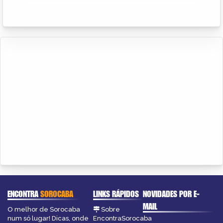
ENCONTRA
SOROCABA
LINKS RÁPIDOS
NOVIDADES POR E-
MAIL
O melhor de Sorocaba
Sobre
num só lugar! Dicas, onde
EncontraSorocaba