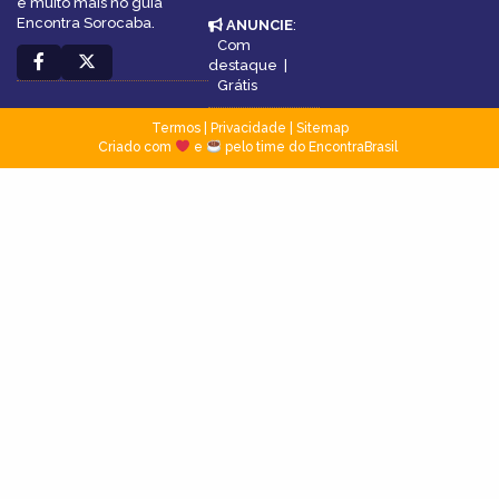
e muito mais no guia
Encontra Sorocaba.
ANUNCIE
:
Com
destaque
|
Grátis
Termos
|
Privacidade
|
Sitemap
Criado com
e
pelo time do EncontraBrasil