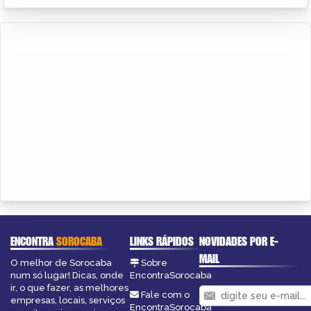
ENCONTRA
SOROCABA
LINKS RÁPIDOS
NOVIDADES POR E-
MAIL
O melhor de Sorocaba
Sobre
num só lugar! Dicas, onde
EncontraSorocaba
ir, o que fazer, as melhores
Fale com o
empresas, locais, serviços
EncontraSorocaba